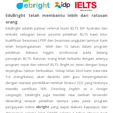
EduBright telah membantu lebih dari ratusan
orang
EduBright adalah partner referral resmi IELTS IDP Australia dan
Academic and Counseling Service
terbukti sebagian besar peserta pelatihan IELTS kami lolos
kualifikasi beasiswa LPDP dan beasiswa unggulan lainnya! Kami
telah berpengalaman lebih dari 10 tahun dalam program
pelatihan Bahasa Inggris profesional pada bidang
persiapan
IELTS
. Ratusan orang telah terbantu dengan adanya
program cepat dan intensif
IELTS
Bright ini, tentu dengan biaya
terjangkau namun berkualitas. Setiap kelas
kecil kami (rata-rata
5-6 orang/kelas),
akan dipandu oleh guru berpengalaman
dengan standar pendidikan minimal Strata-2 (S2)
yang tentunya
memiliki sertifikasi TEFL (
Teaching English as a Foreign
Language
)
.
EduBright juga memiliki nilai tambah tersendiri
dibanding tempat pelatihan lainnya yaitu pada program
pengayaan online
ebright
yang dapat diakses kapanpun dan