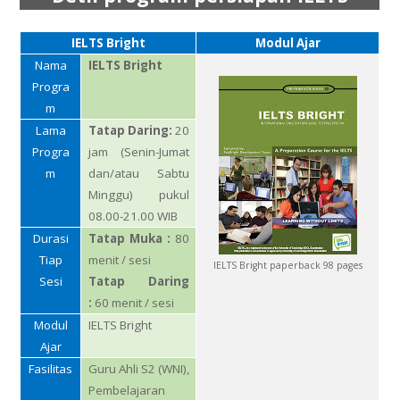
IELTS Bright
Modul Ajar
Nama
IELTS Bright
Progra
m
Lama
Tatap Daring:
20
Progra
jam (Senin-Jumat
m
dan/atau Sabtu
Minggu) pukul
08.00-21.00 WIB
Durasi
Tatap Muka :
80
Tiap
menit / sesi
IELTS Bright paperback 98 pages
Sesi
Tatap Daring
:
60 menit / sesi
Modul
IELTS Bright
Ajar
Fasilitas
Guru Ahli S2 (WNI),
Pembelajaran