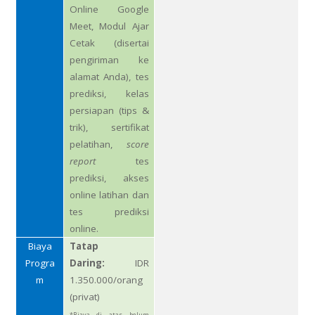
Online Google
Meet, Modul Ajar
Cetak (disertai
pengiriman ke
alamat Anda), tes
prediksi, kelas
persiapan (tips &
trik), sertifikat
pelatihan,
score
report
tes
prediksi, akses
online latihan dan
tes prediksi
online.
Biaya
Tatap
Progra
Daring:
IDR
m
1.350.000/orang
(privat)
*Biaya di atas belum