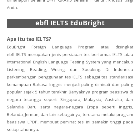
dimanapun selama 24/7 GRATIS selama 1 tahun, khusus bagi
Anda.
ebfl IELTS EduBright
Apa itu tes
IELTS
?
Professional Conversation - PASTI BISA
EduBright Foreign Language Program atau disingkat
NGOMONG! - Click Here
ebfl
IELTS
merupakan jenis
persiapan tes berformat IELTS atau
International English Language Testing System yang mencakup
Listening, Reading, Writing, dan Speaking. Di Indonesia
perkembangan penggunaan tes IELTS sebagai tes standarisasi
kemampuan Bahasa Inggris menjadi paling diminati dan paling
popular sejak 5 tahun terakhir. Banyaknya program beasiswa di
negara tetangga seperti Singapura, Malaysia, Australia, dan
Selandia Baru serta negara-negara Eropa seperti Inggris,
Belanda, Jerman, dan lain sebagainya, terutama melalui program
beasiswa LPDP, membuat peminat tes ini semakin tinggi pada
setiap tahunnya.