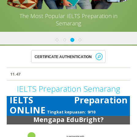
The Most Popular IELTS Preparation in
Semarang
11.47
IELTS Preparation Semarang
IELTS Preparation
B
ONLINE
Tingkat kepuasan:
9/10
Mengapa EduBright?