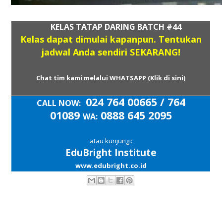
KELAS TATAP DARING BATCH #44
Kelas dapat dimulai kapanpun. Tentukan
jadwal Anda sendiri SEKARANG!
H
Chat tim kami melalui WHATSAPP (Klik di sini)
024 764 00665 / 764
CALL NOW:
01089
0888 645 2095
WA:
atau kunjungi:
EduBright Institute
www.edubright.co.id