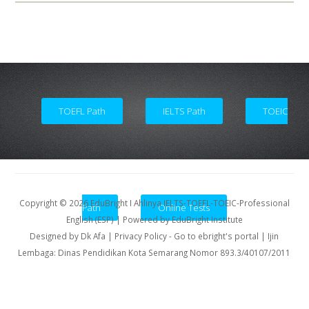
TOEFL Path
IELTS Path
TOEIC
Copyright ©
2026
EduBright I Ahlinya IELTS-TOEFL-TOEIC-Professional
Path
Online Tests
English (ESP)
| Powered by
EduBright Institute
Designed by
Dk Afa
| Privacy Policy
-
Go to ebright's portal
| Ijin
Lembaga: Dinas Pendidikan Kota Semarang Nomor 893.3/40107/2011