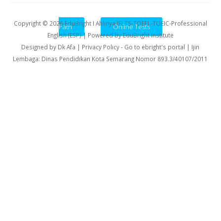
Copyright ©
2026
EduBright I Ahlinya IELTS-TOEFL-TOEIC-Professional
Path
Online Tests
English (ESP)
| Powered by
EduBright Institute
Designed by
Dk Afa
| Privacy Policy
-
Go to ebright's portal
| Ijin
Lembaga: Dinas Pendidikan Kota Semarang Nomor 893.3/40107/2011
Professional Conversation - PASTI BISA
NGOMONG! - Click Here