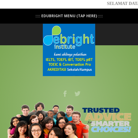
SELAMAT DATANG di
:::: EDUBRIGHT MENU (TAP HERE) ::::
Professional Conversation - PASTI BISA
NGOMONG! - Click Here