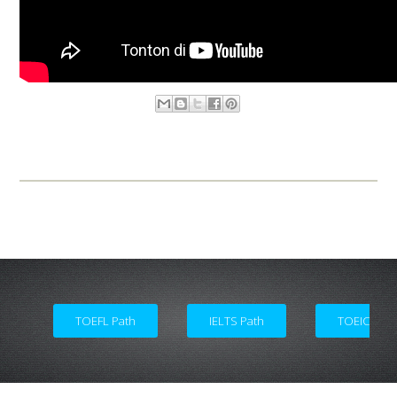
Academic and Counseling Service
TOEFL Path
IELTS Path
TOEIC