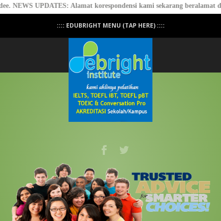
ardee. NEWS UPDATES: Alamat korespondensi kami sekarang beralamat 
:::: EDUBRIGHT MENU (TAP HERE) ::::
Professional Conversation - PASTI BISA
NGOMONG! - Click Here