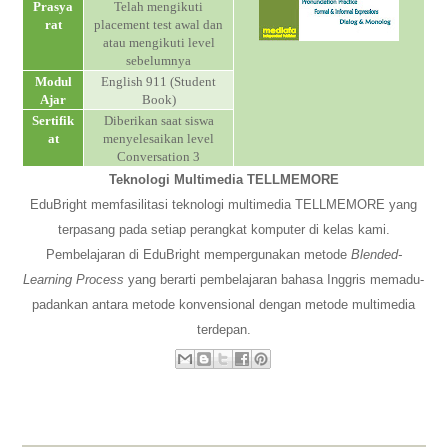
Prasya
Telah mengikuti
rat
placement test awal dan
atau mengikuti level
sebelumnya
Modul
English 911 (Student
Ajar
Book)
Sertifik
Diberikan saat siswa
Academic and Counseling Service
at
menyelesaikan level
Conversation 3
Teknologi Multimedia TELLMEMORE
EduBright memfasilitasi teknologi multimedia TELLMEMORE yang
terpasang pada setiap perangkat komputer di kelas kami.
Pembelajaran di EduBright mempergunakan metode
Blended-
Learning Process
yang berarti pembelajaran bahasa Inggris memadu-
padankan antara metode konvensional dengan metode multimedia
terdepan.