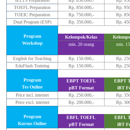
IELTS Preparation
Rp. 850.000,-
Rp. 950
TOEFL Preparation
Rp. 850.000,-
Rp. 950
The Most Popular IELTS Preparation in
TOEIC Preparation
Rp. 750.000,-
Rp. 850
Semarang
Dual Program (ESP)
Rp. 350.000,-
Rp. 450
Program
Kelompok/Kelas
Kelompo
Workshop
min. 20 orang
min. 15
English for Teaching
Rp. 150.000,-
Rp. 250
EduFlash Training
Rp. 150.000,-
Rp. 250
Program
EBPT TOEFL
EBPT 
Tes Online
pBT Format
iBT F
Price incl. internet
Rp. 250.000,-
Rp. 350
Price excl. internet
Rp. 200.000,-
Rp. 300
Program
EBFL TOEFL
EBFL 
Kursus Online
pBT Format
iBT F