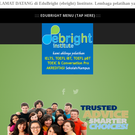
AT DATANG di EduBright (ebright) Institute. Lembaga pelatihan yang
:::: EDUBRIGHT MENU (TAP HERE) ::::
Professional Conversation - PASTI BISA
NGOMONG! - Click Here