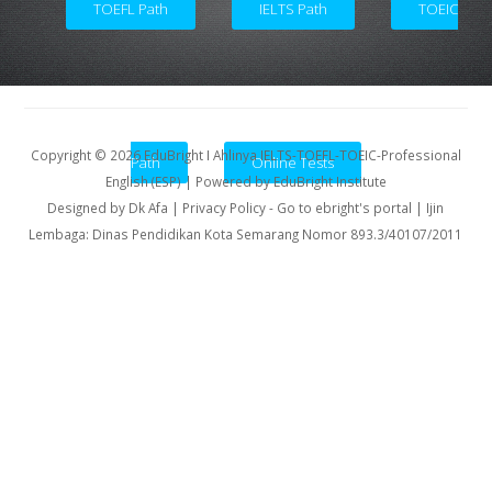
TOEFL Path
IELTS Path
TOEIC
Copyright ©
2026
EduBright I Ahlinya IELTS-TOEFL-TOEIC-Professional
Professional Conversation - PASTI BISA
Path
Online Tests
English (ESP)
| Powered by
EduBright Institute
NGOMONG! - Click Here
Designed by
Dk Afa
| Privacy Policy
-
Go to ebright's portal
| Ijin
Lembaga: Dinas Pendidikan Kota Semarang Nomor 893.3/40107/2011