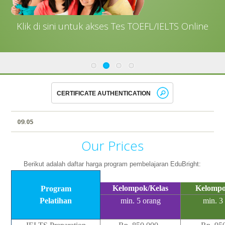
Klik di sini untuk akses Tes TOEFL/IELTS Online
09.05
Our Prices
Berikut adalah daftar harga program pembelajaran EduBright:
Kelompok/Kelas
Kelompo
Program
Pelatihan
min. 5 orang
min. 3