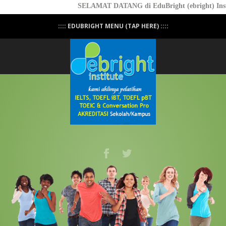
SELAMAT DATANG di EduBright (ebright) Instit
:::: EDUBRIGHT MENU (TAP HERE) ::::
Academic and Counseling Service