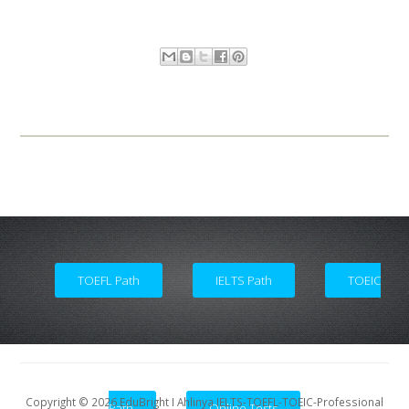
The Most Popular IELTS Preparation in
Semarang
TOEFL Path
IELTS Path
TOEIC
Copyright ©
2026
EduBright I Ahlinya IELTS-TOEFL-TOEIC-Professional
Path
Online Tests